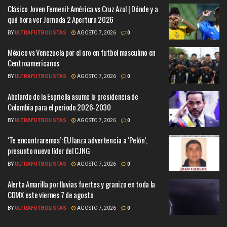
Clásico Joven Femenil: América vs Cruz Azul | Dónde y a
qué hora ver Jornada 2 Apertura 2026
BY
ULTRAFUTBOLISTAS
AGOSTO 7, 2026
0
México vs Venezuela por el oro en futbol masculino en
Centroamericanos
BY
ULTRAFUTBOLISTAS
AGOSTO 7, 2026
0
Abelardo de la Espriella asume la presidencia de
Colombia para el periodo 2026-2030
BY
ULTRAFUTBOLISTAS
AGOSTO 7, 2026
0
‘Te encontraremos’: EU lanza advertencia a ‘Pelón’,
presunto nuevo líder del CJNG
BY
ULTRAFUTBOLISTAS
AGOSTO 7, 2026
0
Alerta Amarilla por lluvias fuertes y granizo en toda la
CDMX este viernes 7 de agosto
BY
ULTRAFUTBOLISTAS
AGOSTO 7, 2026
0