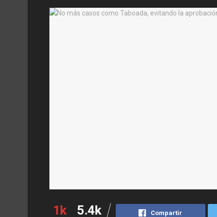
1k
5.4k
Compartir