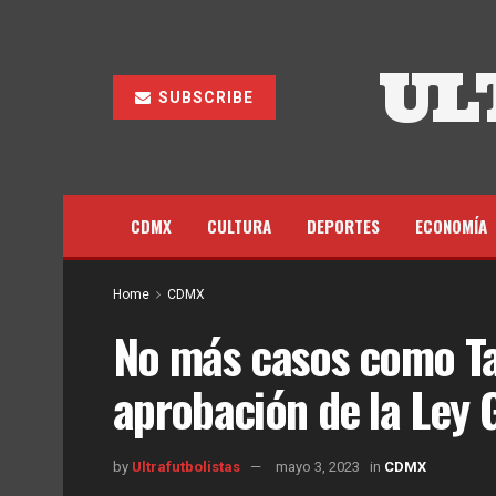
UL
SUBSCRIBE
CDMX
CULTURA
DEPORTES
ECONOMÍA
Home
CDMX
No más casos como Ta
aprobación de la Ley 
by
Ultrafutbolistas
mayo 3, 2023
in
CDMX