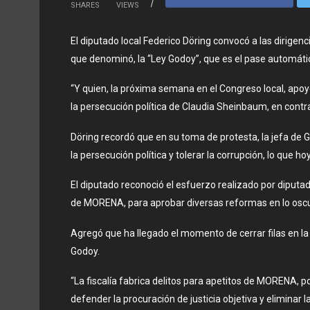
SHARES
VIEWS
El diputado local Federico Döring convocó a las dirigenc
que denominó, la “Ley Godoy”, que es el pase automático
“Y quien, la próxima semana en el Congreso local, apo
la persecución política de Claudia Sheinbaum, en contra 
Döring recordó que en su toma de protesta, la jefa de G
la persecución política y tolerar la corrupción, lo que ho
El diputado reconoció el esfuerzo realizado por diputado
de MORENA, para aprobar diversas reformas en lo oscur
Agregó que ha llegado el momento de cerrar filas en l
Godoy.
“La fiscalía fabrica delitos para apetitos de MORENA, 
defender la procuración de justicia objetiva y eliminar la