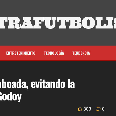
TRAFUTBOLI
ENTRETENIMIENTO
TECNOLOGÍA
TENDENCIA
boada, evitando la
Godoy
303
0