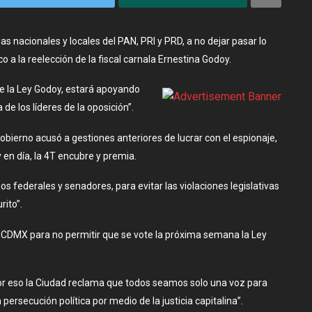
ias nacionales y locales del PAN, PRI y PRD, a no dejar pasar lo
 a la reelección de la fiscal carnala Ernestina Godoy.
ye la Ley Godoy, estará apoyando
de los líderes de la oposición”.
obierno acusó a gestiones anteriores de lucrar con el espionaje,
y en día, la 4T encubre y premia.
s federales y senadores, para evitar las violaciones legislativas
ito”.
a CDMX para no permitir que se vote la próxima semana la Ley
por eso la Ciudad reclama que todos seamos solo una voz para
 persecución política por medio de la justicia capitalina”.