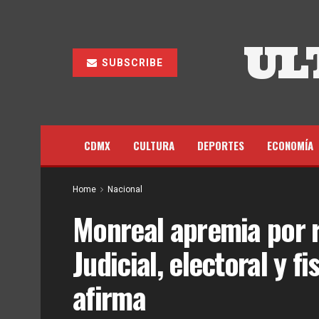
UL
SUBSCRIBE
CDMX
CULTURA
DEPORTES
ECONOMÍA
Home
Nacional
Monreal apremia por 
Judicial, electoral y f
afirma