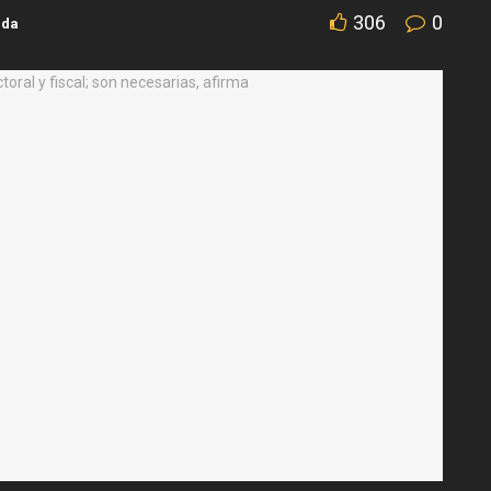
306
0
ada