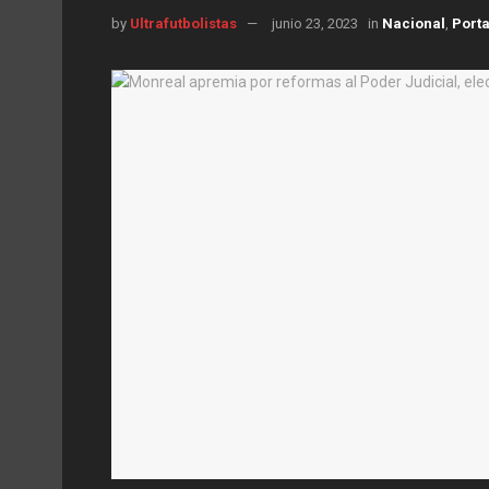
by
Ultrafutbolistas
junio 23, 2023
in
Nacional
,
Port