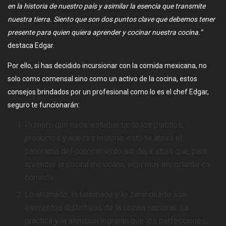
en la historia de nuestro país y asimilar la esencia que transmite
nuestra tierra. Siento que son dos puntos clave que debemos tener
presente para quien quiera aprender y cocinar nuestra cocina.”
destaca Edgar.
Por ello, si has decidido incursionar con la comida mexicana, no
solo como comensal sino como un activo de la cocina, estos
consejos brindados por un profesional como lo es el chef Edgar,
seguro te funcionarán:
Primero que nada, estudiar tanto los platillos,
productos y nuestra historia, esto te abrirá el
panorama del conocimiento sin dejar atrás que, para
aprender la cocina mexicana, algo muy importante es
comerla.
Lo ahumado, lo tatemado y lo zarandeado son
elementos distintivos de la cocina nacional. La
práctica y la atención lograrán que los perfecciones,