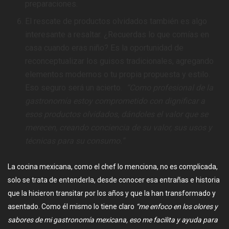
preparaciones.
El rescate de productos olvidados también es algo
interesante a resaltar. ¿Recuerdas lo que comías en
casa cuando eras niño? Es la oportunidad de
reconceptualizar los guisos tradicionales, agregando
elementos modernos o tu propia propuesta y estilo.
Eso seguro será un acierto.
“Como profesional de la
gastronomía estoy comprometido con dignificar a
esos productos olvidados, dándoles el valor que se
merecen, creando conciencia de su valor, sus usos y
técnicas para su consumo.”
La cocina mexicana, como el chef lo menciona, no es complicada,
solo se trata de entenderla, desde conocer esa entrañas e historia
que la hicieron transitar por los años y que la han transformado y
asentado. Como él mismo lo tiene claro
“me enfoco en los olores y
sabores de mi gastronomía mexicana, eso me facilita y ayuda para