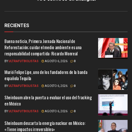
RECIENTES
Buena noticia, Primera Jornada Nacional de
Reforestación; cuidar el medio ambiente es una
responsabilidad compartida: Ricardo Monreal
BY
ULTRAFUTBOLISTAS
AGOSTO 6, 2026
0
Murió Felipe Lipe, uno de los fundadores de la banda
española Tequila
BY
ULTRAFUTBOLISTAS
AGOSTO 6, 2026
0
Sheinbaum abre la puerta a evaluar el uso del fracking
en México
BY
ULTRAFUTBOLISTAS
AGOSTO 6, 2026
0
Sheinbaum descarta la energía nuclear en México:
«Tiene impactos irreversibles»