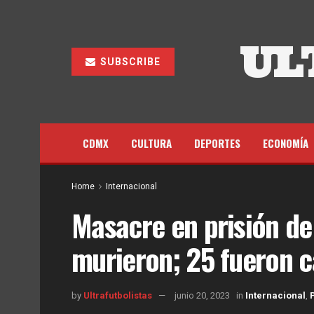
UL
SUBSCRIBE
CDMX
CULTURA
DEPORTES
ECONOMÍA
Home
Internacional
Masacre en prisión de
murieron; 25 fueron c
by
Ultrafutbolistas
junio 20, 2023
in
Internacional
,