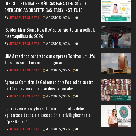
DÉFICIT DE UNIDADES MÉDICAS PARA ATENCIÓN DE
EMERGENCIAS OBSTÉTRICAS: EARLY INSTITUTE
BY
ULTRAFUTBOLISTAS
AGOSTO 5, 2026
0
‘Spider-Man: Brand New Day’ se convierte en la película
más taquillera de 2026
BY
ULTRAFUTBOLISTAS
AGOSTO 5, 2026
0
UNAM rescinde contrato con empresa Territorium Life
tras crisis en el examen de ingreso
BY
ULTRAFUTBOLISTAS
AGOSTO 5, 2026
0
Aprueba Comisión de Gobernación y Población cuatro
dictámenes para declarar días nacionales
BY
ULTRAFUTBOLISTAS
AGOSTO 5, 2026
0
La transparencia y la rendición de cuentas debe
aplicarse a todos, sin excepción ni privilegios: Kenia
López Rabadán
BY
ULTRAFUTBOLISTAS
AGOSTO 5, 2026
0