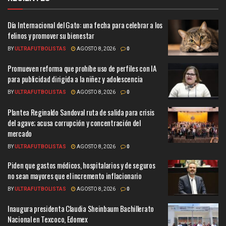
Día Internacional del Gato: una fecha para celebrar a los
felinos y promover su bienestar
BY
ULTRAFUTBOLISTAS
AGOSTO 8, 2026
0
Promueven reforma que prohíbe uso de perfiles con IA
para publicidad dirigida a la niñez y adolescencia
BY
ULTRAFUTBOLISTAS
AGOSTO 8, 2026
0
Plantea Reginaldo Sandoval ruta de salida para crisis
del agave; acusa corrupción y concentración del
mercado
BY
ULTRAFUTBOLISTAS
AGOSTO 8, 2026
0
Piden que gastos médicos, hospitalarios y de seguros
no sean mayores que el incremento inflacionario
BY
ULTRAFUTBOLISTAS
AGOSTO 8, 2026
0
Inaugura presidenta Claudia Sheinbaum Bachillerato
Nacional en Texcoco, Edomex