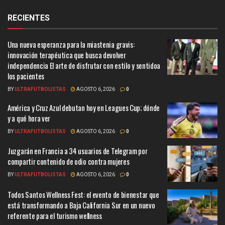
RECIENTES
Una nueva esperanza para la miastenia gravis:
innovación terapéutica que busca devolver
independencia El arte de disfrutar con estilo y sentidoa
los pacientes
BY
ULTRAFUTBOLISTAS
AGOSTO 6, 2026
0
América y Cruz Azul debutan hoy en Leagues Cup; dónde
y a qué hora ver
BY
ULTRAFUTBOLISTAS
AGOSTO 6, 2026
0
Juzgarán en Francia a 34 usuarios de Telegram por
compartir contenido de odio contra mujeres
BY
ULTRAFUTBOLISTAS
AGOSTO 6, 2026
0
Todos Santos Wellness Fest: el evento de bienestar que
está transformando a Baja California Sur en un nuevo
referente para el turismo wellness