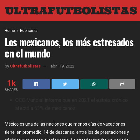
ULTRAFUTBOLISTAS
Home
Economía
Los mexicanos, los más estresados
en el mundo
by
Ultrafutbolistas
abril 19, 2022
1k
SHARES
OCC Mundial informa que en 2021 el estrés crónico
afectó a 63% de mexicanos
México es una de las naciones que menos días de vacaciones
tiene, en promedio: 14 de descanso, entre los de prestaciones y