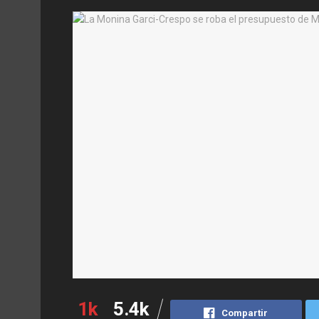
1k
5.4k
Compartir