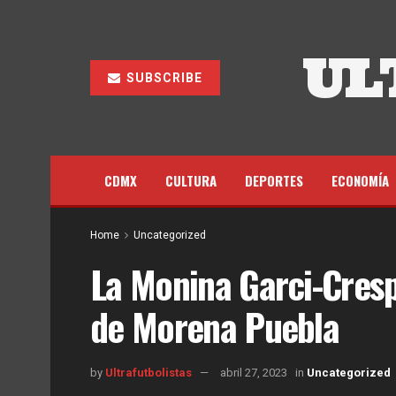
UL
SUBSCRIBE
CDMX
CULTURA
DEPORTES
ECONOMÍA
Home
Uncategorized
La Monina Garci-Cresp
de Morena Puebla
by
Ultrafutbolistas
abril 27, 2023
in
Uncategorized