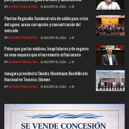
BY
ULTRAFUTBOLISTAS
AGOSTO 8, 2026
0
Plantea Reginaldo Sandoval ruta de salida para crisis
del agave; acusa corrupción y concentración del
mercado
BY
ULTRAFUTBOLISTAS
AGOSTO 8, 2026
0
Piden que gastos médicos, hospitalarios y de seguros
no sean mayores que el incremento inflacionario
BY
ULTRAFUTBOLISTAS
AGOSTO 8, 2026
0
Inaugura presidenta Claudia Sheinbaum Bachillerato
Nacional en Texcoco, Edomex
BY
ULTRAFUTBOLISTAS
AGOSTO 8, 2026
0