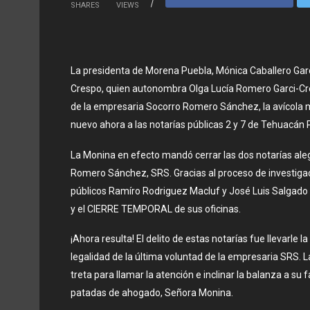
SHARES
VIEWS
La presidenta de Morena Puebla, Mónica Caballero Garci
Crespo, quien autonombra Olga Lucía Romero Garci-Cr
de la empresaria Socorro Romero Sánchez, la avícola 
nuevo ahora a las notarías públicas 2 y 7 de Tehuacán 
La Monina en efecto mandó cerrar las dos notarías aleg
Romero Sánchez, SRS.
Gracias al proceso de investig
públicos
Ramíro Rodriguez Macluf
y José Luis Salgad
y el CIERRE TEMPORAL de sus
oficinas.
¡Ahora resulta! El delito de estas notarías fue
llevarle l
legalidad
de la última voluntad de la empresaria SRS. L
treta para llamar la atención e inclinar la balanza a s
patadas de ahogado, Señora Monina.