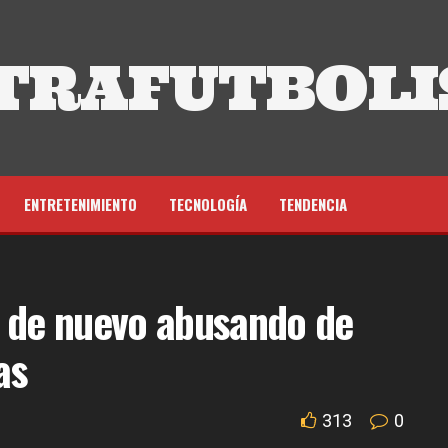
TRAFUTBOLI
ENTRETENIMIENTO
TECNOLOGÍA
TENDENCIA
a de nuevo abusando de
as
313
0
d