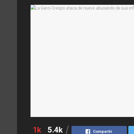
1k
5.4k
Compartir