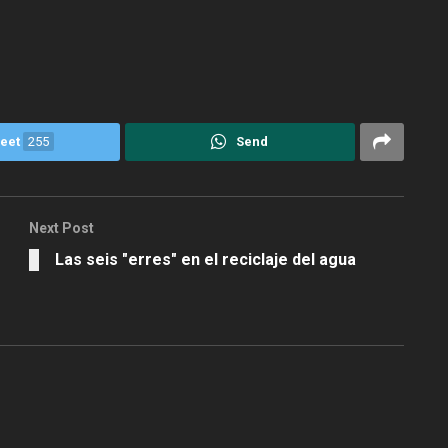
eet
255
Send
Next Post
Las seis "erres" en el reciclaje del agua