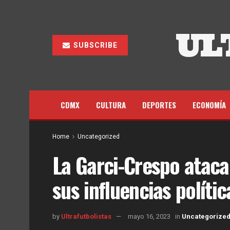
UL
SUBSCRIBE
CDMX
CULTURA
DEPORTES
ECONOMÍA
Home
Uncategorized
La Garci-Crespo atac
sus influencias polític
by
Ultrafutbolistas
mayo 16, 2023
in
Uncategorize