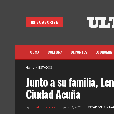
UL
SUBSCRIBE
CDMX
CULTURA
DEPORTES
ECONOMÍA
Home
ESTADOS
Junto a su familia, Le
Ciudad Acuña
by
Ultrafutbolistas
junio 4, 2023
in
ESTADOS
,
Porta