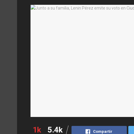
1k
5.4k
Compartir