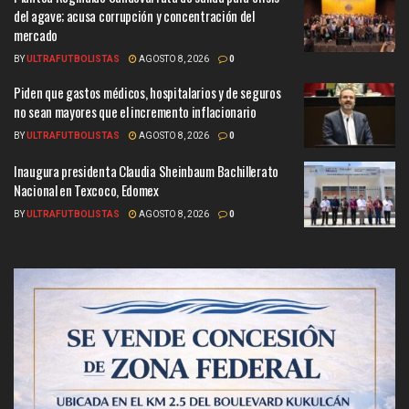
del agave; acusa corrupción y concentración del
mercado
BY
ULTRAFUTBOLISTAS
AGOSTO 8, 2026
0
Piden que gastos médicos, hospitalarios y de seguros
no sean mayores que el incremento inflacionario
BY
ULTRAFUTBOLISTAS
AGOSTO 8, 2026
0
Inaugura presidenta Claudia Sheinbaum Bachillerato
Nacional en Texcoco, Edomex
BY
ULTRAFUTBOLISTAS
AGOSTO 8, 2026
0