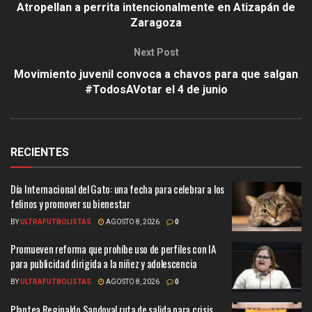
Atropellan a perrita intencionalmente en Atizapán de
Zaragoza
Next Post
Movimiento juvenil convoca a chavos para que salgan
#TodosAVotar el 4 de junio
RECIENTES
Día Internacional del Gato: una fecha para celebrar a los
felinos y promover su bienestar
BY
ULTRAFUTBOLISTAS
AGOSTO 8, 2026
0
Promueven reforma que prohíbe uso de perfiles con IA
para publicidad dirigida a la niñez y adolescencia
BY
ULTRAFUTBOLISTAS
AGOSTO 8, 2026
0
Plantea Reginaldo Sandoval ruta de salida para crisis