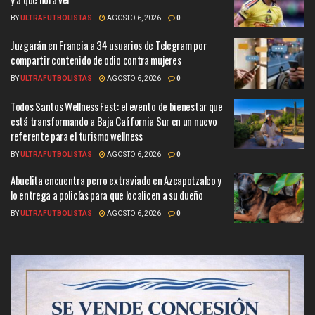
BY
ULTRAFUTBOLISTAS
AGOSTO 6, 2026
0
Juzgarán en Francia a 34 usuarios de Telegram por
compartir contenido de odio contra mujeres
BY
ULTRAFUTBOLISTAS
AGOSTO 6, 2026
0
Todos Santos Wellness Fest: el evento de bienestar que
está transformando a Baja California Sur en un nuevo
referente para el turismo wellness
BY
ULTRAFUTBOLISTAS
AGOSTO 6, 2026
0
Abuelita encuentra perro extraviado en Azcapotzalco y
lo entrega a policías para que localicen a su dueño
BY
ULTRAFUTBOLISTAS
AGOSTO 6, 2026
0