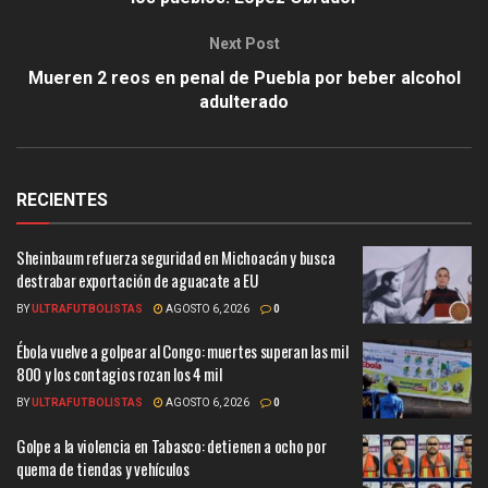
Next Post
Mueren 2 reos en penal de Puebla por beber alcohol
adulterado
RECIENTES
Sheinbaum refuerza seguridad en Michoacán y busca
destrabar exportación de aguacate a EU
BY
ULTRAFUTBOLISTAS
AGOSTO 6, 2026
0
Ébola vuelve a golpear al Congo: muertes superan las mil
800 y los contagios rozan los 4 mil
BY
ULTRAFUTBOLISTAS
AGOSTO 6, 2026
0
Golpe a la violencia en Tabasco: detienen a ocho por
quema de tiendas y vehículos