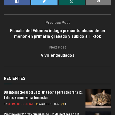
Previous Post
Fiscalía del Edomex indaga presunto abuso de un
menor en primaria grabado y subido a Tiktok
Next Post
Vivir endeudados
RECIENTES
Día Internacional del Gato: una fecha para celebrar a los
felinos y promover su bienestar
BY
ULTRAFUTBOLISTAS
AGOSTO 8, 2026
0
Promueven reforma que prohíbe uso de perfiles con IA