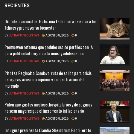
RECIENTES
Día Internacional del Gato: una fecha para celebrar a los
felinos y promover su bienestar
BY
ULTRAFUTBOLISTAS
AGOSTO 8, 2026
0
Promueven reforma que prohíbe uso de perfiles con IA
para publicidad dirigida a la niñez y adolescencia
BY
ULTRAFUTBOLISTAS
AGOSTO 8, 2026
0
Plantea Reginaldo Sandoval ruta de salida para crisis
del agave; acusa corrupción y concentración del
mercado
BY
ULTRAFUTBOLISTAS
AGOSTO 8, 2026
0
Piden que gastos médicos, hospitalarios y de seguros
no sean mayores que el incremento inflacionario
BY
ULTRAFUTBOLISTAS
AGOSTO 8, 2026
0
Inaugura presidenta Claudia Sheinbaum Bachillerato