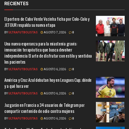
RECIENTES
El portero de Cabo Verde Vozinha ficha por Colo-Colo y
JETOUR respalda su nueva etapa
BY
ULTRAFUTBOLISTAS
AGOSTO 7, 2026
0
Una nueva esperanza para la miastenia gravis:
innovación terapéutica que busca devolver
independencia El arte de disfrutar con estilo y sentidoa
los pacientes
BY
ULTRAFUTBOLISTAS
AGOSTO 6, 2026
0
América y Cruz Azul debutan hoy en Leagues Cup; dónde
y a qué hora ver
BY
ULTRAFUTBOLISTAS
AGOSTO 6, 2026
0
Juzgarán en Francia a 34 usuarios de Telegram por
compartir contenido de odio contra mujeres
BY
ULTRAFUTBOLISTAS
AGOSTO 6, 2026
0