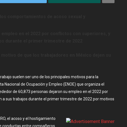
 los comportamientos de acoso sexual y
empleo en el 2022 por conflictos con superiores, y
os durante el primer trimestre de 2022
al motivo de que los trabajadores en México dejen su
 trabajo suelen ser uno de los principales motivos para la
esta Nacional de Ocupación y Empleo (ENOE) que organiza el
alrededor de 60,873 personas dejaron su empleo en el 2022 por
on a sus trabajos durante el primer trimestre de 2022 por motivos
RO, el acoso y el hostigamiento
 de conductas entre compañeros