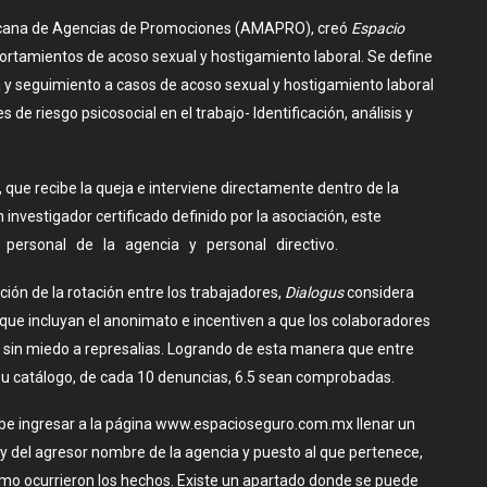
icana de Agencias de Promociones (AMAPRO), creó
Espacio
mportamientos de acoso sexual y hostigamiento laboral. Se define
 y seguimiento a casos de acoso sexual y hostigamiento laboral
e riesgo psicosocial en el trabajo- Identificación, análisis y
, que recibe la queja e interviene directamente dentro de la
investigador certificado definido por la asociación, este
r personal de la agencia y personal directivo.
ión de la rotación entre los trabajadores,
Dialogus
considera
ue incluyan el anonimato e incentiven a que los colaboradores
 sin miedo a represalias. Logrando de esta manera que entre
su catálogo, de cada 10 denuncias, 6.5 sean comprobadas.
debe ingresar a la página www.espacioseguro.com.mx llenar un
y del agresor nombre de la agencia y puesto al que pertenece,
ómo ocurrieron los hechos. Existe un apartado donde se puede