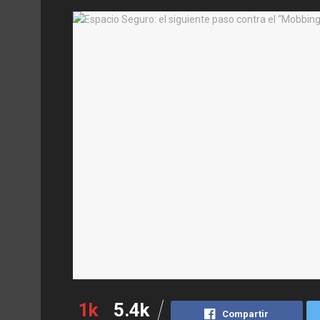
1k
5.4k
Compartir