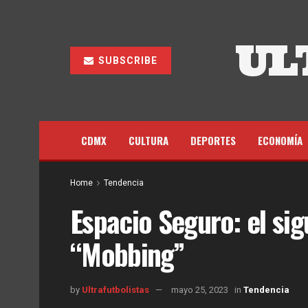
UL
SUBSCRIBE
CDMX
CULTURA
DEPORTES
ECONOMÍA
Home
Tendencia
Espacio Seguro: el sig
“Mobbing”
by
Ultrafutbolistas
mayo 25, 2023
in
Tendencia