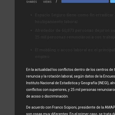
SHARES
VIEWS
Espacio Seguro tiene como fin erradicar
hostigamiento laboral
Alrededor de 60,873 personas dejaron su 
25 mil personas renunciaron a sus trabaj
El mobbing o acoso laboral es el princip
empleo
En la actualidad los conflictos dentro de los centros de
renuncia y la rotación laboral, según datos de la Encu
Instituto Nacional de Estadística y Geografía (INEGI), 
conflictos con superiores, y 25 mil personas renunciar
de acoso o discriminación.
De acuerdo con Franco Scipioni, presidente de la AMAP
son cosas muy diferentes: En el primer caso, se trata