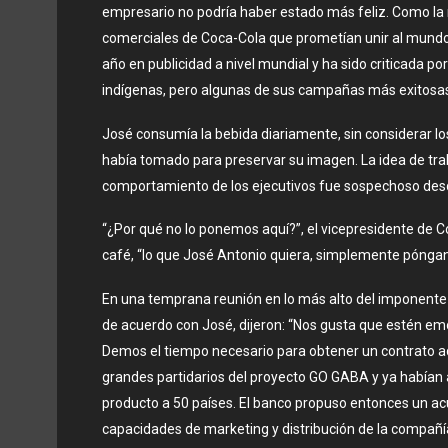
empresario no podría haber estado más feliz. Como la 
comerciales de Coca-Cola que prometían unir al mundo.
año en publicidad a nivel mundial y ha sido criticada p
indígenas, pero algunas de sus campañas más exitosas 
José consumía la bebida diariamente, sin considerar l
había tomado para preservar su imagen. La idea de traba
comportamiento de los ejecutivos fue sospechoso desde
“¿Por qué no lo ponemos aquí?”, el vicepresidente de C
café, “lo que José Antonio quiera, simplemente póngan
En una temprana reunión en lo más alto del imponente e
de acuerdo con José, dijeron: “Nos gusta que estén em
Demos el tiempo necesario para obtener un contrato 
grandes partidarios del proyecto GO GABA y ya habían a
producto a 50 países. El banco propuso entonces un acu
capacidades de marketing y distribución de la compañía