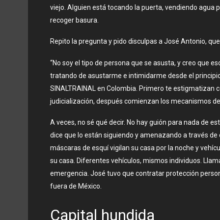
viejo. Alguien está tocando la puerta, vendiendo agua pu
recoger basura.
Repito la pregunta y pido disculpas a José Antonio, que 
“No soy el tipo de persona que se asusta, y creo que 
tratando de asustarme e intimidarme desde el principio. 
SINALTRAINAL en Colombia. Primero te estigmatizan co
judicialización, después comienzan los mecanismos de 
A veces, no sé qué decir. No hay guión para nada de est
dice que lo están siguiendo y amenazando a través de
máscaras de esquí vigilan su casa por la noche y vehícu
su casa. Diferentes vehículos, mismos individuos. Llam
emergencia. José tuvo que contratar protección personal
fuera de México.
Capital hundida