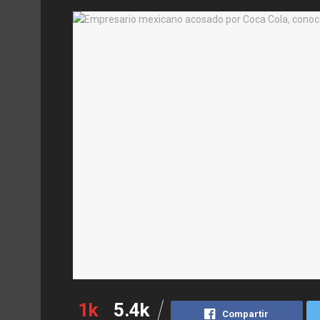
1k
5.4k
Compartir