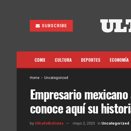
UL
SUBSCRIBE
CDMX
CULTURA
DEPORTES
ECONOMÍA
Home
Uncategorized
Empresario mexicano 
conoce aquí su histor
by
Ultrafutbolistas
mayo 2, 2023
in
Uncategorized