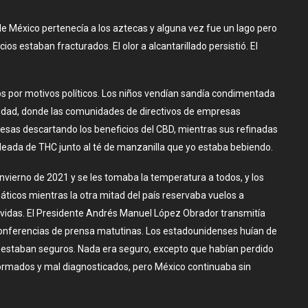
 de México pertenecía a los aztecas y alguna vez fue un lago pero
cios estaban fracturados. El olor a alcantarillado persistió. El
tos por motivos políticos. Los niños vendían sandía condimentada
 ciudad, donde las comunidades de directivos de empresas
sas descartando los beneficios del CBD, mientras sus refinadas
eada de THC junto al té de manzanilla que yo estaba bebiendo.
 invierno de 2021 y se les tomaba la temperatura a todos, y los
áticos mientras la otra mitad del país reservaba vuelos a
vidas. El Presidente Andrés Manuel López Obrador transmitía
 conferencias de prensa matutinas. Los estadounidenses huían de
No estaban seguros. Nada era seguro, excepto que habían perdido
informados y mal diagnosticados, pero México continuaba sin