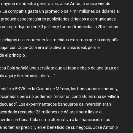
mayoría de nuestra generación, José Antonio creció viendo
 La compañía gasta un promedio de 4 mil millones de dólares al
or producir espectaculares publicitarios dirigidos a comunidades
se reprodujeron en 80 países y fueron traducidas a 20 idiomas.
os peligros ni comprender las medidas extremas que la compañía
jar con Coca-Cola era atractiva, incluso ideal, pero el
 el principio.
oca Cola señaló una servilleta que estaba debajo de una taza de
lo aquí y firmémoslo ahora …”
dificio BBVA en la Ciudad de México, los banqueros se rieron y,
ocionados pero no podemos firmar un contrato en una servilleta.
adecuado”. Los experimentados banqueros de inversión eran
cordado recaudar 28 millones de dólares para llevar el
erdo con Coca-Cola como alternativa a la financiación. Las
 no tenían precio, y en el beneficio de su negocio, José Antonio