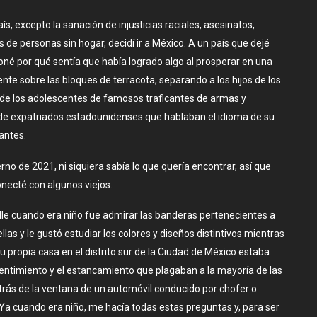
, excepto la sanación de injusticias raciales, asesinatos,
de personas sin hogar, decidí ir a México. A un país que dejé
oné por qué sentía que había logrado algo al prosperar en una
nte sobre las bloques de terracota, separando a los hijos de los
 de los adolescentes de famosos traficantes de armas y
a de expatriados estadounidenses que hablaban el idioma de su
antes.
no de 2021, ni siquiera sabía lo que quería encontrar, así que
necté con algunos viejos.
lle cuando era niño fue admirar las banderas pertenecientes a
as y le gustó estudiar los colores y diseños distintivos mientras
 propia casa en el distrito sur de la Ciudad de México estaba
esentimiento y el estancamiento que plagaban a la mayoría de las
trás de la ventana de un automóvil conducido por chofer o
“Ya cuando era niño, me hacía todas estas preguntas y, para ser