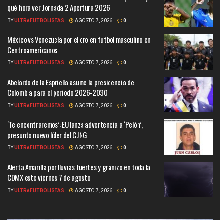
qué hora ver Jornada 2 Apertura 2026
BY
ULTRAFUTBOLISTAS
AGOSTO 7, 2026
0
México vs Venezuela por el oro en futbol masculino en
Centroamericanos
BY
ULTRAFUTBOLISTAS
AGOSTO 7, 2026
0
Abelardo de la Espriella asume la presidencia de
Colombia para el periodo 2026-2030
BY
ULTRAFUTBOLISTAS
AGOSTO 7, 2026
0
‘Te encontraremos’: EU lanza advertencia a ‘Pelón’,
presunto nuevo líder del CJNG
BY
ULTRAFUTBOLISTAS
AGOSTO 7, 2026
0
Alerta Amarilla por lluvias fuertes y granizo en toda la
CDMX este viernes 7 de agosto
BY
ULTRAFUTBOLISTAS
AGOSTO 7, 2026
0