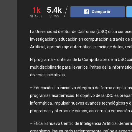
1k
5.4k
Compartir
SHARES
VIEWS
La Universidad del Sur de California (USC) dio a conocer
investigación y educación en computación a través de di
Artificial, aprendizaje automático, ciencia de datos, rea
El programa Fronteras de la Computación de la USC co
multidisciplinario para llevar los límites de la informáti
diversas iniciativas:
– Educación: La iniciativa integrará de forma amplia las
programas académicos. El objetivo de la USC es prepar
informática, impulsar nuevos avances tecnológicos y d
programas y ofertas de cursos, así como la educación v
– Ética: El nuevo Centro de Inteligencia Artificial Gener
organismo, inaugurado recientemente, reúne a experto