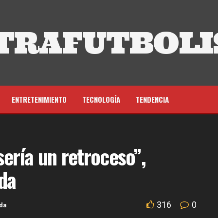
TRAFUTBOLI
ENTRETENIMIENTO
TECNOLOGÍA
TENDENCIA
ería un retroceso”,
da
316
0
da