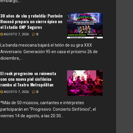
embargo,...
30 años de ska y rebeldía: Panteón
Rococó prepara un cierre épico en
el Estadio GNP Seguros
AGOSTO 7, 2026
0
La banda mexicana bajará el telón de su gira XXX
Aniversario: Generación 95 en casa el próximo 26 de
diciembre,...
El rock progresivo se reinventa
con una nueva piel sinfónica
rumbo al Teatro Metropólitan
AGOSTO 7, 2026
0
*Más de 50 músicos, cantantes e intérpretes
participarán en “Progresivo: Concierto Sinfónico”, el
viernes 14 de agosto, a las 20:30...