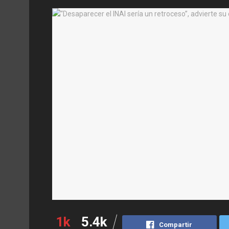
1k
5.4k
Compartir