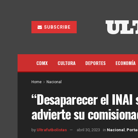
UL
SUBSCRIBE
CDMX
CULTURA
DEPORTES
ECONOMÍA
Home
Nacional
“Desaparecer el INAI s
advierte su comisiona
by
Ultrafutbolistas
abril 30, 2023
in
Nacional
,
Porta