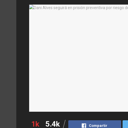
1k
5.4k
Compartir