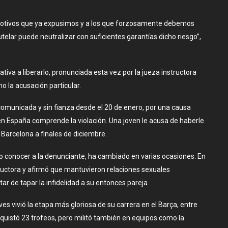
 motivos que ya expusimos y a los que forzosamente debemos
lar puede neutralizar con suficientes garantías dicho riesgo”,
tiva a liberarlo, pronunciada esta vez por la jueza instructora
 la acusación particular.
 comunicada y sin fianza desde el 20 de enero, por una causa
 en España comprende la violación. Una joven le acusa de haberle
 Barcelona a finales de diciembre.
 no conocer a la denunciante, ha cambiado en varias ocasiones. En
nstructora y afirmó que mantuvieron relaciones sexuales
tar de tapar la infidelidad a su entonces pareja.
lves vivió la etapa más gloriosa de su carrera en el Barça, entre
nquistó 23 trofeos, pero militó también en equipos como la