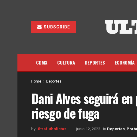
UL
SUBSCRIBE
CDMX
CULTURA
DEPORTES
ECONOMÍA
Home
Deportes
Dani Alves seguirá en 
riesgo de fuga
by
Ultrafutbolistas
junio 12, 2023
in
Deportes
,
Port