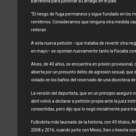
Barcelona para justificar su arraigo en el país.
“El riesgo de fuga permanece y sigue fundado en los
remitirnos. Consideramos que ninguna otra medida caute
reiteran.
A esta nueva petición –que trataba de revertir otra nega
en mayo– se oponían nuevamente tanto la Fiscalía como
Alves, de 40 años, se encuentra en prisión provisional,
abierta por un presunto delito de agresión sexual, que
violado en los baños del reservado de una discoteca de
La versión del deportista, que en un principio aseguró
abril volvió a declarar a petición propia ante la juez i
consentidas, pero dijo que lo negó inicialmente para tra
Futbolista más laureado de la historia, con 43 títulos, A
2008 y 2016, cuando junto con Messi, Xavi o Iniesta co