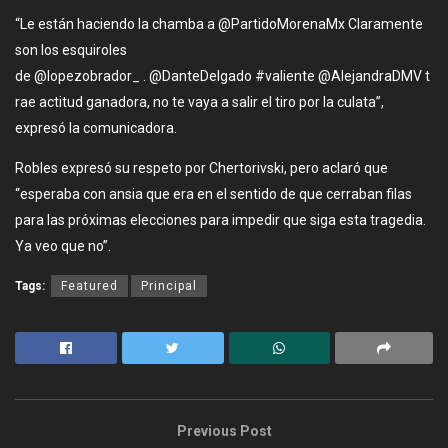
“Le están haciendo la chamba a @PartidoMorenaMx Claramente
son los esquiroles
de @lopezobrador_ . @DanteDelgado #valiente @AlejandraDMV t
rae actitud ganadora, no te vaya a salir el tiro por la culata”,
expresó la comunicadora.
Robles expresó su respeto por Chertorivski, pero aclaró que
“esperaba con ansia que era en el sentido de que cerraban filas
para las próximas elecciones para impedir que siga esta tragedia.
Ya veo que no”.
Tags:
Featured
Principal
Previous Post