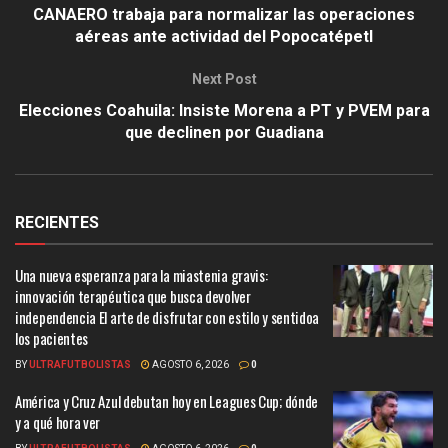
CANAERO trabaja para normalizar las operaciones
aéreas ante actividad del Popocatépetl
Next Post
Elecciones Coahuila: Insiste Morena a PT y PVEM para
que declinen por Guadiana
RECIENTES
Una nueva esperanza para la miastenia gravis:
innovación terapéutica que busca devolver
independencia El arte de disfrutar con estilo y sentidoa
los pacientes
BY
ULTRAFUTBOLISTAS
AGOSTO 6, 2026
0
América y Cruz Azul debutan hoy en Leagues Cup; dónde
y a qué hora ver