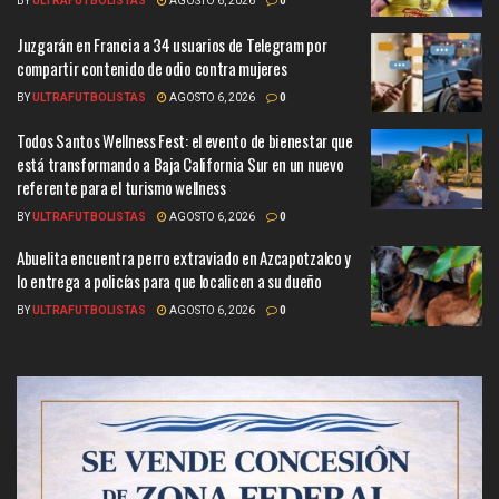
BY
ULTRAFUTBOLISTAS
AGOSTO 6, 2026
0
Juzgarán en Francia a 34 usuarios de Telegram por
compartir contenido de odio contra mujeres
BY
ULTRAFUTBOLISTAS
AGOSTO 6, 2026
0
Todos Santos Wellness Fest: el evento de bienestar que
está transformando a Baja California Sur en un nuevo
referente para el turismo wellness
BY
ULTRAFUTBOLISTAS
AGOSTO 6, 2026
0
Abuelita encuentra perro extraviado en Azcapotzalco y
lo entrega a policías para que localicen a su dueño
BY
ULTRAFUTBOLISTAS
AGOSTO 6, 2026
0