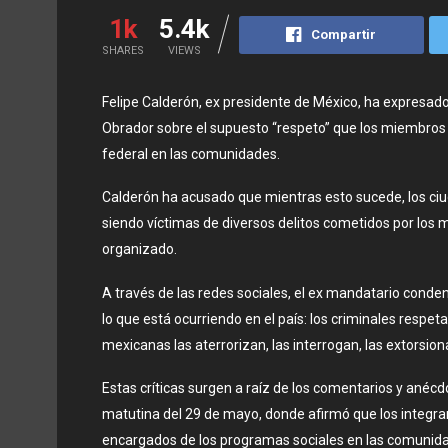
1k
5.4k
Compartir
SHARES
VIEWS
Felipe Calderón, ex presidente de México, ha expresa
Obrador sobre el supuesto “respeto” que los miembros d
federal en las comunidades.
Calderón ha acusado que mientras esto sucede, los c
siendo víctimas de diversos delitos cometidos por los
organizado.
A través de las redes sociales, el ex mandatario conden
lo que está ocurriendo en el país: los criminales respeta
mexicanas las aterrorizan, las interrogan, las extorsion
Estas críticas surgen a raíz de los comentarios y ané
matutina del 29 de mayo, donde afirmó que los integra
encargados de los programas sociales en las comunidade