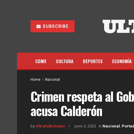
UL
SUBSCRIBE
CDMX
CULTURA
DEPORTES
ECONOMÍA
Home
Nacional
Crimen respeta al Gobi
acusa Calderón
by
Ultrafutbolistas
junio 3, 2023
in
Nacional
,
Porta