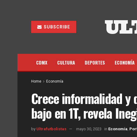
UL
SUBSCRIBE
CDMX
CULTURA
DEPORTES
ECONOMÍA
Home
Economía
Crece informalidad y 
bajo en 1T, revela Ineg
by
Ultrafutbolistas
mayo 30, 2023
in
Economía
,
Por