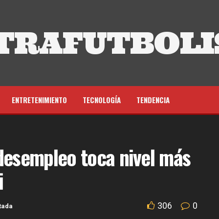
TRAFUTBOLI
ENTRETENIMIENTO
TECNOLOGÍA
TENDENCIA
desempleo toca nivel más
i
306
0
tada