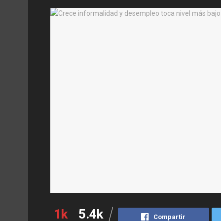
1k
5.4k
Compartir