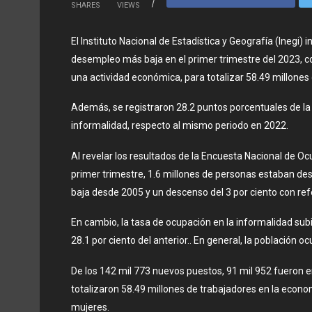
SHARES
VIEWS
El Instituto Nacional de Estadística y Geografía (Inegi)
desempleo más baja en el primer trimestre del 2023, co
una actividad económica, para totalizar 58.49 millone
Además, se registraron 28.2 puntos porcentuales de la
informalidad, respecto al mismo periodo en 2022.
Al revelar los resultados de la Encuesta Nacional de Ocu
primer trimestre, 1.6 millones de personas estaban d
baja desde 2005 y un descenso del 3 por ciento con refe
En cambio, la tasa de ocupación en la informalidad subi
28.1 por ciento del anterior.. En general, la población 
De los 142 mil 773 nuevos puestos, 91 mil 952 fueron en
totalizaron 58.49 millones de trabajadores en la econ
mujeres.