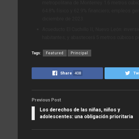
metropolitana de Monterrey 1.6 metros cúbic
64.8% físico y 62.9% financiero; empleos ge
diciembre de 2023.
Acueducto El Cuchillo II, Nuevo León: invers
habitantes; y abastecerá 5 metros cúbicos p
Tags:
Featured
Principal
Share
408
Tw
Previous Post
Los derechos de las niñas, niños y
adolescentes: una obligación prioritaria