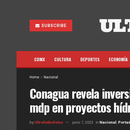
UL
SUBSCRIBE
CDMX
CULTURA
DEPORTES
ECONOMÍA
Home
Nacional
Conagua revela invers
mdp en proyectos hídr
by
Ultrafutbolistas
junio 7, 2023
in
Nacional
,
Porta