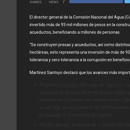
SHARES
VIEWS
El director general de la Comisión Nacional del Agua 
invertido más de 93 mil millones de pesos en la constru
acueductos, beneficiando a millones de personas.
“Se construyen presas y acueductos, así como distritos
hectáreas, esto representa una inversión de más de 93
tolerancia y cero tolerancia a la corrupción en benefici
Martínez Santoyo destacó que los avances
más import
Proyecto ecológico del Lago de Texcoco: inv
empleos de un total de 8 mil; avance físico 
millones de toneladas de carbono al año. Tam
en un 19%; se recuperan 3 mil 900 hectáreas
propagado 4.75 millones de plantas
Presa Libertad: inversión de 3 mil 687.88 mdp