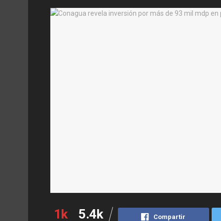
1k
5.4k
Compartir