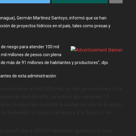
(Conagua), Germán Martínez Santoyo, informó que se han
cción de proyectos hídricos en el país, tales como presas y
 de riesgo para atender 100 mil
 mil millones de pesos con plena
o de más de 91 millones de habitantes y productores”, dijo.
antes de esta administración:
ersión mayor a 4 mil 500 mdp; se han generado casi 6 mil
general de obra del 65%; se estima que capturará 1.5
bién destaca que mejorará la calidad del aire en la región
 de humedales y cuerpos de agua; y a la fecha se han
; beneficiará a 500 mil habitantes; aportará a la zona