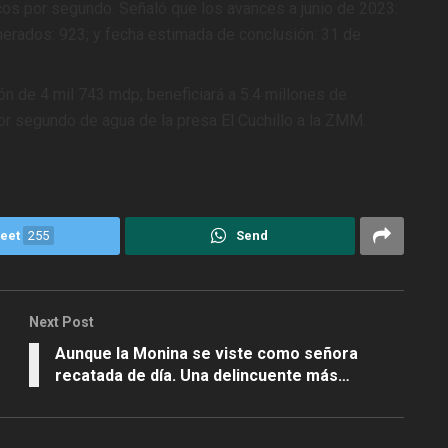
os por segundo. Señaló que los avances a junio de 2023:
nerados: 923; y fecha estimada de conclusión: 31 de
ión de 4 mil 743 mdp; beneficiará a 5.4 millones de
or segundo de agua de la presa El Cuchillo a la ZMM.
eet
255
Send
Next Post
Aunque la Monina se viste como señora
recatada de día. Una delincuente más…