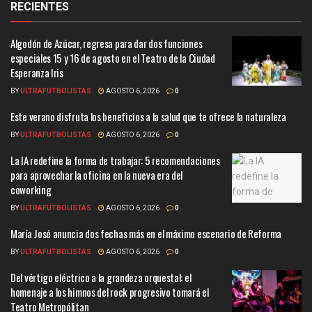
RECIENTES
Algodón de Azúcar, regresa para dar dos funciones
especiales 15 y 16 de agosto en el Teatro de la Ciudad
Esperanza Iris
BY
ULTRAFUTBOLISTAS
AGOSTO 6, 2026
0
Este verano disfruta los beneficios a la salud que te ofrece la naturaleza
BY
ULTRAFUTBOLISTAS
AGOSTO 6, 2026
0
La IA redefine la forma de trabajar: 5 recomendaciones
para aprovechar la oficina en la nueva era del
coworking
BY
ULTRAFUTBOLISTAS
AGOSTO 6, 2026
0
María José anuncia dos fechas más en el máximo escenario de Reforma
BY
ULTRAFUTBOLISTAS
AGOSTO 6, 2026
0
Del vértigo eléctrico a la grandeza orquestal: el
homenaje a los himnos del rock progresivo tomará el
Teatro Metropólitan