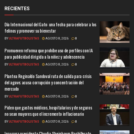
RECIENTES
Día Internacional del Gato: una fecha para celebrar a los
felinos y promover su bienestar
BY
ULTRAFUTBOLISTAS
AGOSTO 8, 2026
0
Promueven reforma que prohíbe uso de perfiles con IA
para publicidad dirigida a la niñez y adolescencia
BY
ULTRAFUTBOLISTAS
AGOSTO 8, 2026
0
Plantea Reginaldo Sandoval ruta de salida para crisis
del agave; acusa corrupción y concentración del
mercado
BY
ULTRAFUTBOLISTAS
AGOSTO 8, 2026
0
Piden que gastos médicos, hospitalarios y de seguros
no sean mayores que el incremento inflacionario
BY
ULTRAFUTBOLISTAS
AGOSTO 8, 2026
0
Inaugura presidenta Claudia Sheinbaum Bachillerato