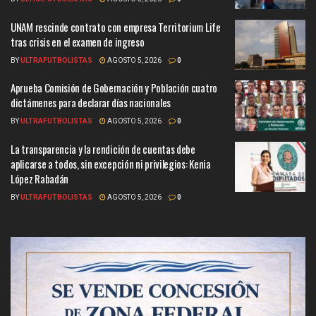
UNAM rescinde contrato con empresa Territorium Life
tras crisis en el examen de ingreso
BY
ULTRAFUTBOLISTAS
AGOSTO 5, 2026
0
Aprueba Comisión de Gobernación y Población cuatro
dictámenes para declarar días nacionales
BY
ULTRAFUTBOLISTAS
AGOSTO 5, 2026
0
La transparencia y la rendición de cuentas debe
aplicarse a todos, sin excepción ni privilegios: Kenia
López Rabadán
BY
ULTRAFUTBOLISTAS
AGOSTO 5, 2026
0