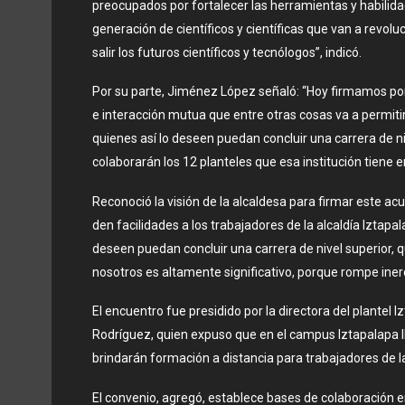
preocupados por fortalecer las herramientas y habilid
generación de científicos y científicas que van a revol
salir los futuros científicos y tecnólogos”, indicó.
Por su parte, Jiménez López señaló: “Hoy firmamos por
e interacción mutua que entre otras cosas va a permitir
quienes así lo deseen puedan concluir una carrera de ni
colaborarán los 12 planteles que esa institución tiene 
Reconoció la visión de la alcaldesa para firmar este ac
den facilidades a los trabajadores de la alcaldía Iztapa
deseen puedan concluir una carrera de nivel superior, qu
nosotros es altamente significativo, porque rompe inerc
El encuentro fue presidido por la directora del plantel Iz
Rodríguez, quien expuso que en el campus Iztapalapa 
brindarán formación a distancia para trabajadores de la
El convenio, agregó, establece bases de colaboración e