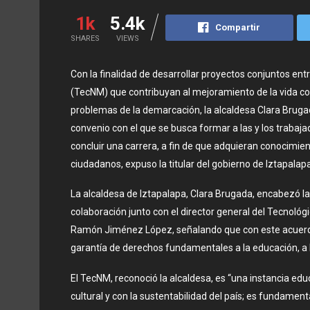
1k
5.4k
Compartir
SHARES
VIEWS
Con la finalidad de desarrollar proyectos conjuntos entr
(TecNM) que contribuyan al mejoramiento de la vida cot
problemas de la demarcación, la alcaldesa Clara Brugad
convenio con el que se busca formar a las y los trabajad
concluir una carrera, a fin de que adquieran conocimient
ciudadanos, expuso la titular del gobierno de Iztapalapa
La alcaldesa de Iztapalapa, Clara Brugada, encabezó la
colaboración junto con el director general del Tecnoló
Ramón Jiménez López, señalando que con este acuerdo 
garantía de derechos fundamentales a la educación, a la
El TecNM, reconoció la alcaldesa, es “una instancia ed
cultural y con la sustentabilidad del país; es fundam