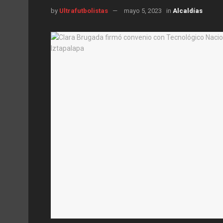
by
Ultrafutbolistas
mayo 5, 2023
in
Alcaldías