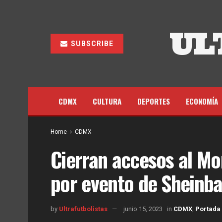
UL
SUBSCRIBE
CDMX
CULTURA
DEPORTES
ECONOMÍA
Home
CDMX
Cierran accesos al M
por evento de Sheinb
by
Ultrafutbolistas
junio 15, 2023
in
CDMX
,
Portada