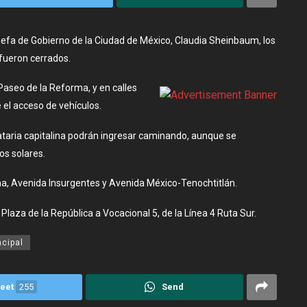
 jefa de Gobierno de la Ciudad de México, Claudia Sheinbaum, los
fueron cerrados.
 Paseo de la Reforma, y en calles
el acceso de vehículos.
ataria capitalina podrán ingresar caminando, aunque se
s solares.
ma, Avenida Insurgentes y Avenida México-Tenochtitlán.
laza de la República a Vocacional 5, de la Línea 4 Ruta Sur.
ncipal
eet
255
Send