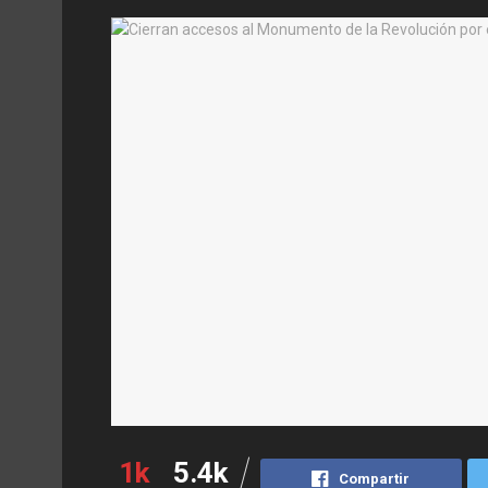
1k
5.4k
Compartir