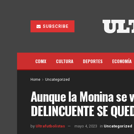
UL
SUBSCRIBE
CDMX
CULTURA
DEPORTES
ECONOMÍA
Home
Uncategorized
Aunque la Monina se v
DELINCUENTE SE QUE
by
Ultrafutbolistas
mayo 4, 2023
in
Uncategorized