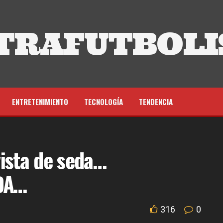
TRAFUTBOLI
ENTRETENIMIENTO
TECNOLOGÍA
TENDENCIA
ista de seda…
DA…
316
0