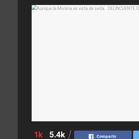
1k
5.4k
Compartir