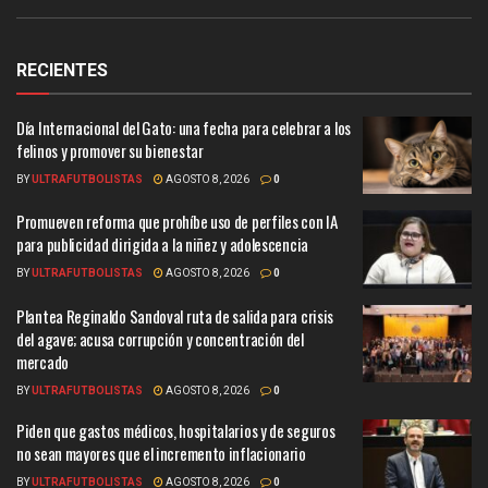
RECIENTES
Día Internacional del Gato: una fecha para celebrar a los
felinos y promover su bienestar
BY
ULTRAFUTBOLISTAS
AGOSTO 8, 2026
0
Promueven reforma que prohíbe uso de perfiles con IA
para publicidad dirigida a la niñez y adolescencia
BY
ULTRAFUTBOLISTAS
AGOSTO 8, 2026
0
Plantea Reginaldo Sandoval ruta de salida para crisis
del agave; acusa corrupción y concentración del
mercado
BY
ULTRAFUTBOLISTAS
AGOSTO 8, 2026
0
Piden que gastos médicos, hospitalarios y de seguros
no sean mayores que el incremento inflacionario
BY
ULTRAFUTBOLISTAS
AGOSTO 8, 2026
0