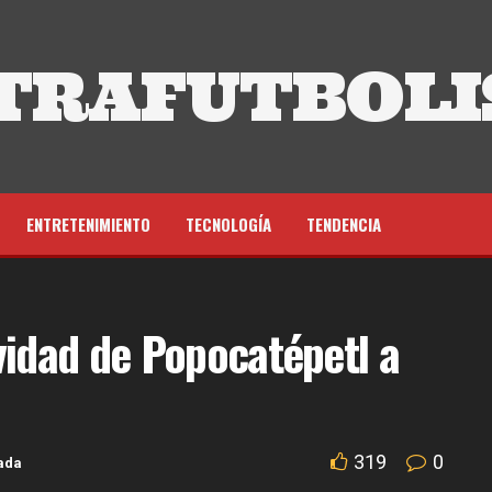
TRAFUTBOLI
ENTRETENIMIENTO
TECNOLOGÍA
TENDENCIA
vidad de Popocatépetl a
319
0
ada