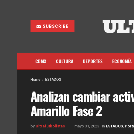
UL
SUBSCRIBE
CDMX
CULTURA
DEPORTES
ECONOMÍA
Home
ESTADOS
Analizan cambiar acti
Amarillo Fase 2
by
Ultrafutbolistas
mayo 31, 2023
in
ESTADOS
,
Port