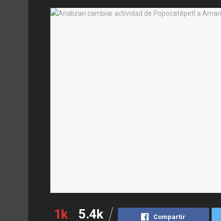
1k
5.4k
Compartir