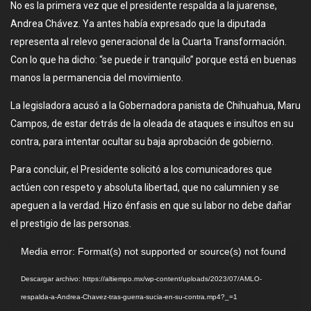
No es la primera vez que el presidente respalda a la juarense,
Andrea Chávez. Ya antes había expresado que la diputada
representa al relevo generacional de la Cuarta Transformación.
Con lo que ha dicho: “se puede ir tranquilo” porque está en buenas
manos la permanencia del movimiento.
La legisladora acusó a la Gobernadora panista de Chihuahua, Maru
Campos, de estar detrás de la oleada de ataques e insultos en su
contra, para intentar ocultar su baja aprobación de gobierno.
Para concluir, el Presidente solicitó a los comunicadores que
actúen con respeto y absoluta libertad, que no calumnien y se
apeguen a la verdad. Hizo énfasis en que su labor no debe dañar
el prestigio de las personas.
Reproductor
Media error: Format(s) not supported or source(s) not found
de
Descargar archivo: https://altiempo.mx/wp-content/uploads/2023/07/AMLO-
vídeo
respalda-a-Andrea-Chavez-tras-guerra-sucia-en-su-contra.mp4?_=1