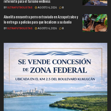
referente para el turismo wellness
BY
ULTRAFUTBOLISTAS
AGOSTO 6, 2026
0
Abuelita encuentra perro extraviado en Azcapotzalco y
lo entrega a policías para que localicen a su dueño
BY
ULTRAFUTBOLISTAS
AGOSTO 6, 2026
0