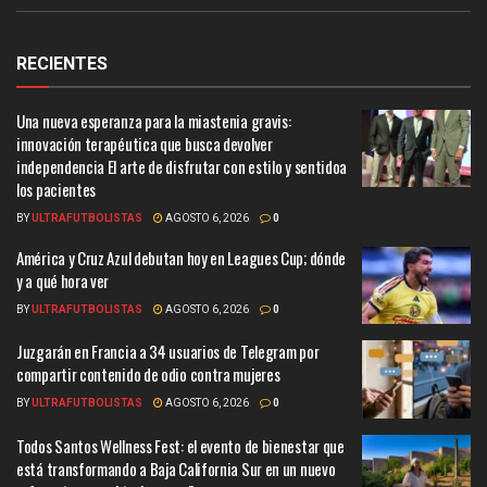
RECIENTES
Una nueva esperanza para la miastenia gravis:
innovación terapéutica que busca devolver
independencia El arte de disfrutar con estilo y sentidoa
los pacientes
BY
ULTRAFUTBOLISTAS
AGOSTO 6, 2026
0
América y Cruz Azul debutan hoy en Leagues Cup; dónde
y a qué hora ver
BY
ULTRAFUTBOLISTAS
AGOSTO 6, 2026
0
Juzgarán en Francia a 34 usuarios de Telegram por
compartir contenido de odio contra mujeres
BY
ULTRAFUTBOLISTAS
AGOSTO 6, 2026
0
Todos Santos Wellness Fest: el evento de bienestar que
está transformando a Baja California Sur en un nuevo