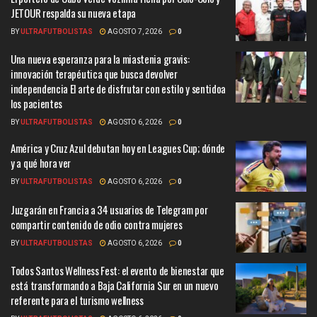
JETOUR respalda su nueva etapa
BY
ULTRAFUTBOLISTAS
AGOSTO 7, 2026
0
Una nueva esperanza para la miastenia gravis:
innovación terapéutica que busca devolver
independencia El arte de disfrutar con estilo y sentidoa
los pacientes
BY
ULTRAFUTBOLISTAS
AGOSTO 6, 2026
0
América y Cruz Azul debutan hoy en Leagues Cup; dónde
y a qué hora ver
BY
ULTRAFUTBOLISTAS
AGOSTO 6, 2026
0
Juzgarán en Francia a 34 usuarios de Telegram por
compartir contenido de odio contra mujeres
BY
ULTRAFUTBOLISTAS
AGOSTO 6, 2026
0
Todos Santos Wellness Fest: el evento de bienestar que
está transformando a Baja California Sur en un nuevo
referente para el turismo wellness