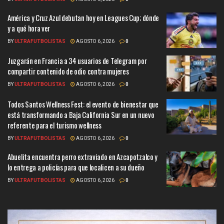
América y Cruz Azul debutan hoy en Leagues Cup; dónde
y a qué hora ver
BY
ULTRAFUTBOLISTAS
AGOSTO 6, 2026
0
Juzgarán en Francia a 34 usuarios de Telegram por
compartir contenido de odio contra mujeres
BY
ULTRAFUTBOLISTAS
AGOSTO 6, 2026
0
Todos Santos Wellness Fest: el evento de bienestar que
está transformando a Baja California Sur en un nuevo
referente para el turismo wellness
BY
ULTRAFUTBOLISTAS
AGOSTO 6, 2026
0
Abuelita encuentra perro extraviado en Azcapotzalco y
lo entrega a policías para que localicen a su dueño
BY
ULTRAFUTBOLISTAS
AGOSTO 6, 2026
0