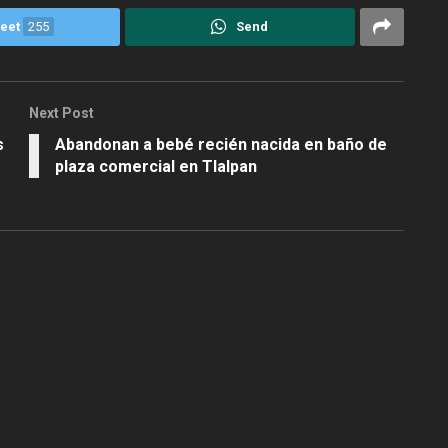
eet
255
Send
Next Post
s
Abandonan a bebé recién nacida en baño de
plaza comercial en Tlalpan