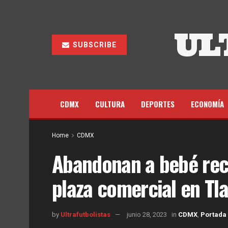
UL
SUBSCRIBE
CDMX
CULTURA
DEPORTES
ECONOMÍA
Home
CDMX
Abandonan a bebé rec
plaza comercial en Tl
by
Ultrafutbolistas
junio 28, 2023
in
CDMX
,
Portada